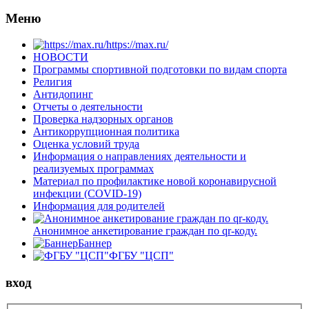
Меню
https://max.ru/
НОВОСТИ
Программы спортивной подготовки по видам спорта
Религия
Антидопинг
Отчеты о деятельности
Проверка надзорных органов
Антикоррупционная политика
Оценка условий труда
Информация о направлениях деятельности и
реализуемых программах
Материал по профилактике новой коронавирусной
инфекции (COVID-19)
Информация для родителей
Анонимное анкетирование граждан по qr-коду.
Баннер
ФГБУ "ЦСП"
вход