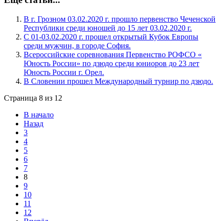
В г. Грозном 03.02.2020 г. прошло первенство Чеченской
Республики среди юношей до 15 лет 03.02.2020 г.
С 01-03.02.2020 г. прошел открытый Кубок Европы
среди мужчин, в городе София.
Всероссийские соревнования Первенство РОФСО «
Юность России» по дзюдо среди юниоров до 23 лет
Юность России г. Орел.
В Словении прошел Международный турнир по дзюдо.
Страница 8 из 12
В начало
Назад
3
4
5
6
7
8
9
10
11
12