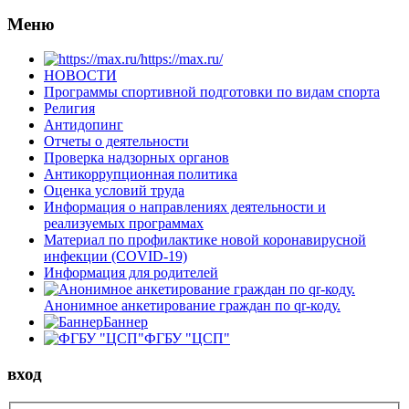
Меню
https://max.ru/
НОВОСТИ
Программы спортивной подготовки по видам спорта
Религия
Антидопинг
Отчеты о деятельности
Проверка надзорных органов
Антикоррупционная политика
Оценка условий труда
Информация о направлениях деятельности и
реализуемых программах
Материал по профилактике новой коронавирусной
инфекции (COVID-19)
Информация для родителей
Анонимное анкетирование граждан по qr-коду.
Баннер
ФГБУ "ЦСП"
вход