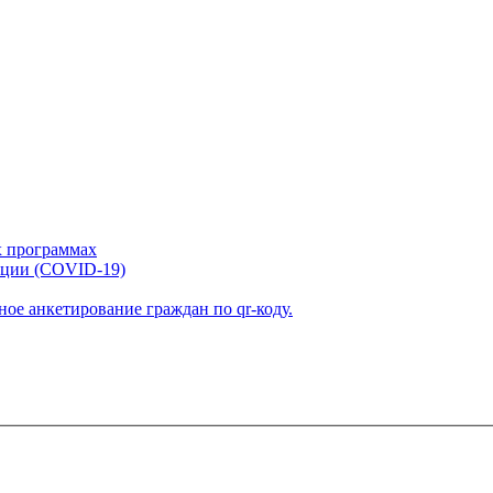
х программах
кции (COVID-19)
ое анкетирование граждан по qr-коду.