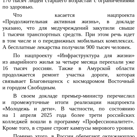
170 тысяч людей старшего возраста
и с ограничениями
по здоровью.
Что касается нацпроекта
«Продолжительная
активная жизнь», в докладе
указано, что для медучреждений закупили свыше
1 тысячи транспортных средств. При этом речь идет
в том числе и о передвижных мобильных комплексах.
А бесплатные лекарс
тва получили 900 тысяч человек.
По нацпроекту «Инфраструктура для жизни»
из аварийного жилья за четыре месяца переехали уже
16 тысяч россиян. Также в Амурской области
продолжается ремонт участка дороги, которая
связывает Благовещенск с космодромом
Восточный
и городом Свободным.
В своем докладе премьер-министр перечислил
и промежуточные итоги реализации нацпроекта
«Молодежь и дети». В частности, по состоянию
на 1 апреля 2025 года более трети российских
колледжей вошли в программу «Профессионалитет».
Кроме того, в стране строят кампусы мирового уровня.
Помимо этого, в России оберегают окружающую